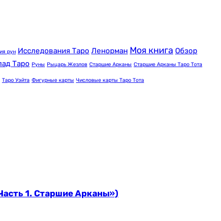
Моя книга
Исследования Таро
Ленорман
Обзор
ия рун
лад Таро
Руны
Рыцарь Жезлов
Старшие Арканы
Старшие Арканы Таро Тота
Таро Уэйта
Фигурные карты
Числовые карты Таро Тота
Часть 1. Старшие Арканы»)