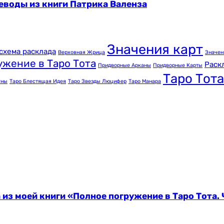
еводы из книги Патрика Валенза
Значения карт
схема расклада
Верховная Жрица
Значен
ужение в Таро Тота
Раск
Придворные Арканы
Придворные Карты
Таро Тота
уны
Таро Блестящая Идея
Таро Звезды Люцифер
Таро Манара
 из моей книги «Полное погружение в Таро Тота. 