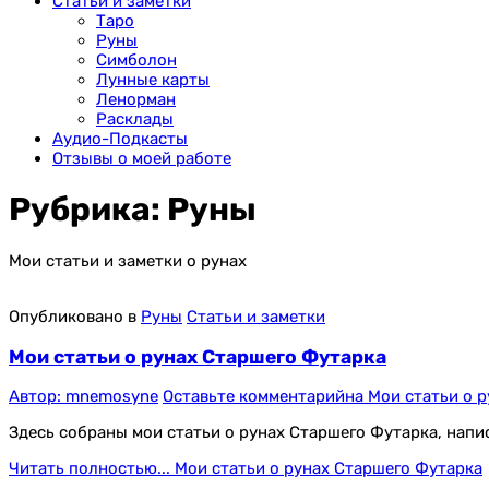
Статьи и заметки
Таро
Руны
Симболон
Лунные карты
Ленорман
Расклады
Аудио-Подкасты
Отзывы о моей работе
Рубрика:
Руны
Мои статьи и заметки о рунах
Опубликовано в
Руны
Статьи и заметки
Мои статьи о рунах Старшего Футарка
Автор:
mnemosyne
Оставьте комментарий
на Мои статьи о 
Здесь собраны мои статьи о рунах Старшего Футарка, напи
Читать полностью...
Мои статьи о рунах Старшего Футарка