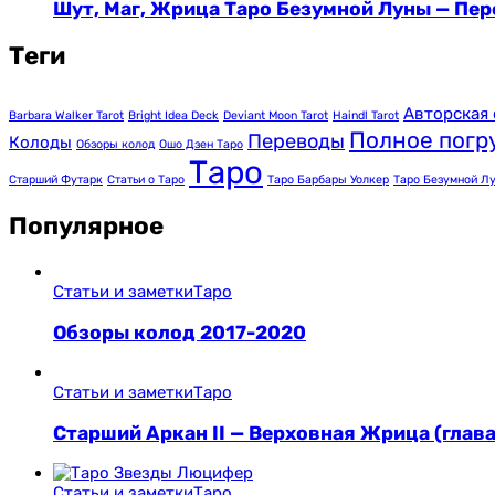
Шут, Маг, Жрица Таро Безумной Луны — Пер
Теги
Авторская 
Barbara Walker Tarot
Bright Idea Deck
Deviant Moon Tarot
Haindl Tarot
Полное погр
Переводы
Колоды
Обзоры колод
Ошо Дзен Таро
Таро
Старший Футарк
Статьи о Таро
Таро Барбары Уолкер
Таро Безумной Л
Популярное
Статьи и заметки
Таро
Обзоры колод 2017-2020
Статьи и заметки
Таро
Старший Аркан II — Верховная Жрица (глава
Статьи и заметки
Таро