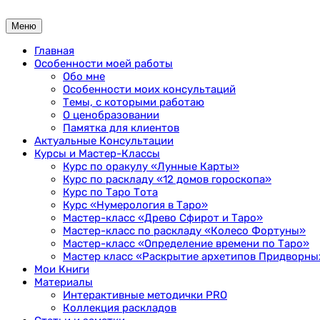
Перейти
к
Меню
содержимому
Главная
Особенности моей работы
Обо мне
Особенности моих консультаций
Темы, с которыми работаю
О ценобразовании
Памятка для клиентов
Актуальные Консультации
Курсы и Мастер-Классы
Курс по оракулу «Лунные Карты»
Курс по раскладу «12 домов гороскопа»
Курс по Таро Тота
Курс «Нумерология в Таро»
Мастер-класс «Древо Сфирот и Таро»
Мастер-класс по раскладу «Колесо Фортуны»
Мастер-класс «Определение времени по Таро»
Мастер класс «Раскрытие архетипов Придворных
Мои Книги
Материалы
Интерактивные методички PRO
Коллекция раскладов