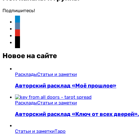
Подпишитесь!
telegram
vkontakte
youtube
instagram
Новое на сайте
Расклады
Статьи и заметки
Авторский расклад «Моё прошлое»
Расклады
Статьи и заметки
Авторский расклад «Ключ от всех дверей».
Статьи и заметки
Таро