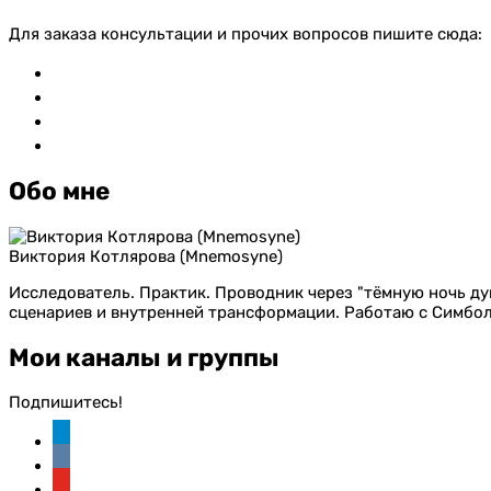
Для заказа консультации и прочих вопросов пишите сюда:
vkontakte
whatsapp
telegram
mail
Обо мне
Виктория Котлярова (Mnemosyne)
Исследователь. Практик. Проводник через "тёмную ночь душ
сценариев и внутренней трансформации. Работаю с Симбо
Мои каналы и группы
Подпишитесь!
telegram
vkontakte
youtube