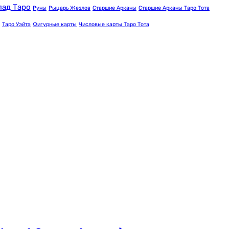
лад Таро
Руны
Рыцарь Жезлов
Старшие Арканы
Старшие Арканы Таро Тота
Таро Уэйта
Фигурные карты
Числовые карты Таро Тота