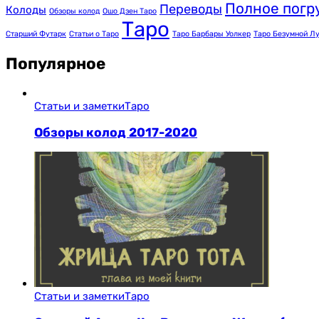
Полное погр
Переводы
Колоды
Обзоры колод
Ошо Дзен Таро
Таро
Старший Футарк
Статьи о Таро
Таро Барбары Уолкер
Таро Безумной Л
Популярное
Статьи и заметки
Таро
Обзоры колод 2017-2020
Статьи и заметки
Таро