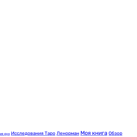
Моя книга
Исследования Таро
Ленорман
Обзор
ия рун