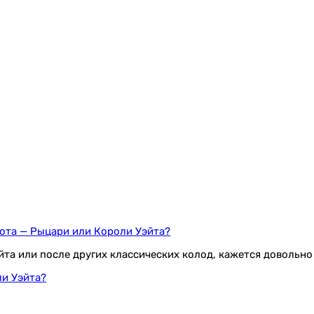
ота — Рыцари или Короли Уэйта?
эйта или после других классических колод, кажется довольн
и Уэйта?