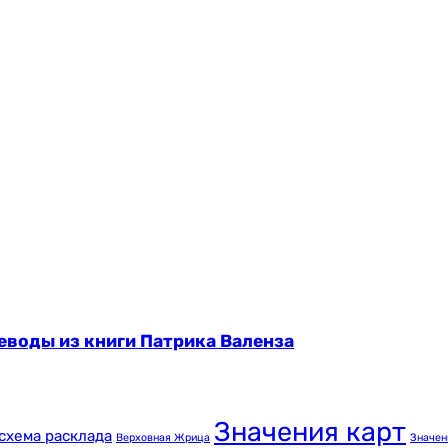
еводы из книги Патрика Валенза
Значения карт
схема расклада
Верховная Жрица
Значен