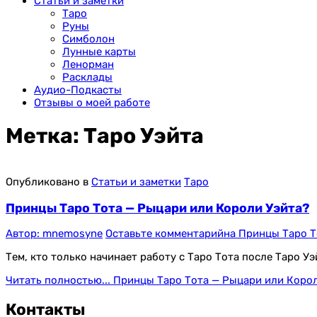
Статьи и заметки
Таро
Руны
Симболон
Лунные карты
Ленорман
Расклады
Аудио-Подкасты
Отзывы о моей работе
Метка:
Таро Уэйта
Опубликовано в
Статьи и заметки
Таро
Принцы Таро Тота — Рыцари или Короли Уэйта?
Автор:
mnemosyne
Оставьте комментарий
на Принцы Таро Т
Тем, кто только начинает работу с Таро Тота после Таро У
Читать полностью...
Принцы Таро Тота — Рыцари или Корол
Контакты