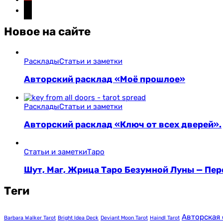
instagram
Новое на сайте
Расклады
Статьи и заметки
Авторский расклад «Моё прошлое»
Расклады
Статьи и заметки
Авторский расклад «Ключ от всех дверей».
Статьи и заметки
Таро
Шут, Маг, Жрица Таро Безумной Луны — Пер
Теги
Авторская 
Barbara Walker Tarot
Bright Idea Deck
Deviant Moon Tarot
Haindl Tarot