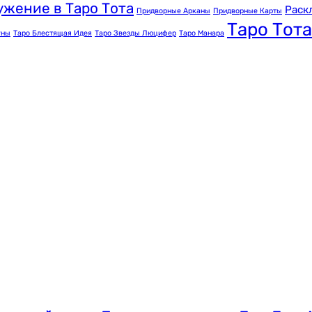
ужение в Таро Тота
Раск
Придворные Арканы
Придворные Карты
Таро Тота
уны
Таро Блестящая Идея
Таро Звезды Люцифер
Таро Манара