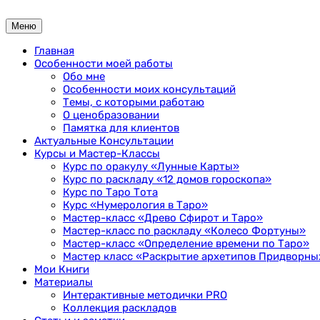
Перейти
к
Меню
содержимому
Главная
Особенности моей работы
Обо мне
Особенности моих консультаций
Темы, с которыми работаю
О ценобразовании
Памятка для клиентов
Актуальные Консультации
Курсы и Мастер-Классы
Курс по оракулу «Лунные Карты»
Курс по раскладу «12 домов гороскопа»
Курс по Таро Тота
Курс «Нумерология в Таро»
Мастер-класс «Древо Сфирот и Таро»
Мастер-класс по раскладу «Колесо Фортуны»
Мастер-класс «Определение времени по Таро»
Мастер класс «Раскрытие архетипов Придворных
Мои Книги
Материалы
Интерактивные методички PRO
Коллекция раскладов