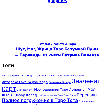
дверей».
Статьи и заметки
Таро
Шут, Маг, Жрица Таро Безумной Луны
— Переводы из книги Патрика Валенза
Теги
Barbara Walker Tarot
Bright Idea Deck
Deviant Moon Tarot
Haindl Tarot
Значения
Авторская схема расклада
Верховная Жрица
карт
Моя
Исследования Таро
Ленорман
Значения рун
книга
Переводы
Обзор Колоды
Обзоры колод
Ошо Дзен Таро
Полное погружение в Таро Тота
Придворные