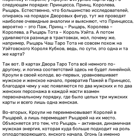
следующем порядке: Принцесса, Принц, Королева,
Рыцарь. Естественно, что большинство исследователей,
опираясь на порядок Дворовых фигур, тут же проводят
наиболее очевидные аналогии и выясняют, что Принцесса,
вероятно – это Паж, Принц – Рыцарь, Королева –
Королева, а Рыцарь Тота – Король Уэйта. А потом
удивляются разнице в трактовках, мол, почему же,
например, Рыцарь Чаш Таро Тота не совсем похож на
Уэйтовского Короля Кубков, ведь, по сути, это одна и та
же карта?
Так вот. В картах Двора Таро Тота всё немного по-
другому, и логика соответствий здесь не будет линейной.
Кроули в своей колоде, во-первых, уравновешивает
мужское и женское начало, превратив Пажей в Принцесс,
благодаря чему у нас появляются по два мужских и по два
женских персонажа в каждой масти взамен
первоначальному порядку, где было целых три мужских
карты и всего лишь одна женская.
Во-вторых, Кроули не переименовывает Королей в
Рыцарей, а лишь перемещает Рыцарей на их место.
Объясняется это тем, что Рыцарь – активная, динамичная
мужская энергия, которая куда больше подходит на роль
оплодотворяющего, янского начала. Огонь (а именно