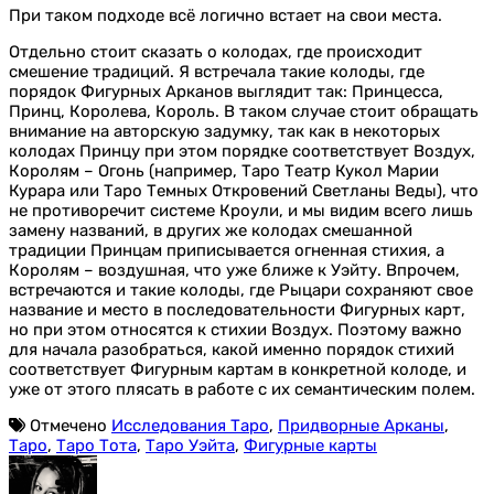
При таком подходе всё логично встает на свои места.
Отдельно стоит сказать о колодах, где происходит
смешение традиций. Я встречала такие колоды, где
порядок Фигурных Арканов выглядит так: Принцесса,
Принц, Королева, Король. В таком случае стоит обращать
внимание на авторскую задумку, так как в некоторых
колодах Принцу при этом порядке соответствует Воздух,
Королям – Огонь (например, Таро Театр Кукол Марии
Курара или Таро Темных Откровений Светланы Веды), что
не противоречит системе Кроули, и мы видим всего лишь
замену названий, в других же колодах смешанной
традиции Принцам приписывается огненная стихия, а
Королям – воздушная, что уже ближе к Уэйту. Впрочем,
встречаются и такие колоды, где Рыцари сохраняют свое
название и место в последовательности Фигурных карт,
но при этом относятся к стихии Воздух. Поэтому важно
для начала разобраться, какой именно порядок стихий
соответствует Фигурным картам в конкретной колоде, и
уже от этого плясать в работе с их семантическим полем.
Отмечено
Исследования Таро
,
Придворные Арканы
,
Таро
,
Таро Тота
,
Таро Уэйта
,
Фигурные карты