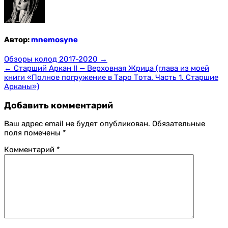
Автор:
mnemosyne
Навигация
Обзоры колод 2017-2020 →
← Старший Аркан II — Верховная Жрица (глава из моей
по
книги «Полное погружение в Таро Тота. Часть 1. Старшие
записям
Арканы»)
Добавить комментарий
Ваш адрес email не будет опубликован.
Обязательные
поля помечены
*
Комментарий
*