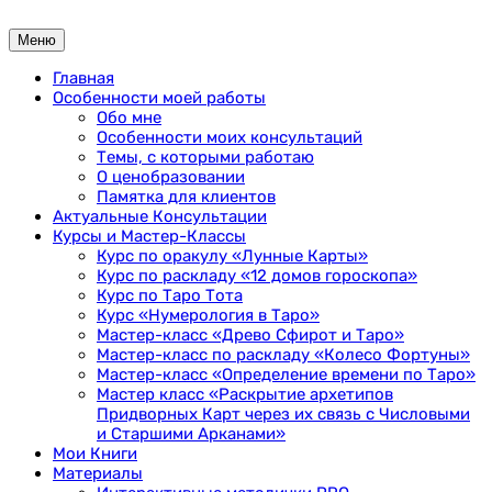
Перейти
к
Меню
содержимому
Главная
Особенности моей работы
Обо мне
Особенности моих консультаций
Темы, с которыми работаю
О ценобразовании
Памятка для клиентов
Актуальные Консультации
Курсы и Мастер-Классы
Курс по оракулу «Лунные Карты»
Курс по раскладу «12 домов гороскопа»
Курс по Таро Тота
Курс «Нумерология в Таро»
Мастер-класс «Древо Сфирот и Таро»
Мастер-класс по раскладу «Колесо Фортуны»
Мастер-класс «Определение времени по Таро»
Мастер класс «Раскрытие архетипов
Придворных Карт через их связь с Числовыми
и Старшими Арканами»
Мои Книги
Материалы