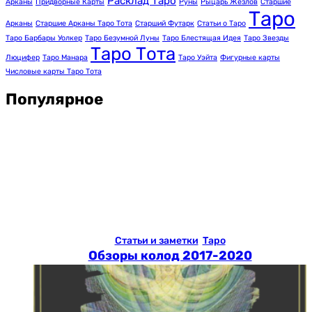
Расклад Таро
Арканы
Придворные Карты
Руны
Рыцарь Жезлов
Старшие
Таро
Арканы
Старшие Арканы Таро Тота
Старший Футарк
Статьи о Таро
Таро Барбары Уолкер
Таро Безумной Луны
Таро Блестящая Идея
Таро Звезды
Таро Тота
Люцифер
Таро Манара
Таро Уэйта
Фигурные карты
Числовые карты Таро Тота
Популярное
Статьи и заметки
Таро
Обзоры колод 2017-2020