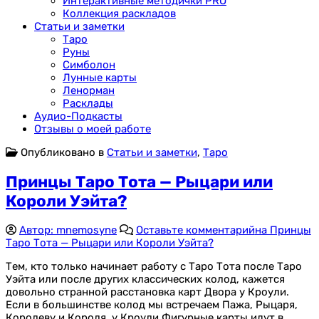
Интерактивные методички PRO
Коллекция раскладов
Статьи и заметки
Таро
Руны
Симболон
Лунные карты
Ленорман
Расклады
Аудио-Подкасты
Отзывы о моей работе
Опубликовано в
Статьи и заметки
,
Таро
Принцы Таро Тота — Рыцари или
Короли Уэйта?
Автор:
mnemosyne
Оставьте комментарий
на Принцы
Таро Тота — Рыцари или Короли Уэйта?
Тем, кто только начинает работу с Таро Тота после Таро
Уэйта или после других классических колод, кажется
довольно странной расстановка карт Двора у Кроули.
Если в большинстве колод мы встречаем Пажа, Рыцаря,
Королеву и Короля, у Кроули Фигурные карты идут в