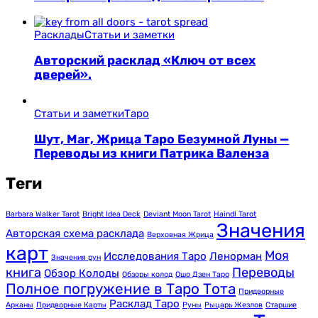
Расклады
Статьи и заметки
Авторский расклад «Ключ от всех
дверей».
Статьи и заметки
Таро
Шут, Маг, Жрица Таро Безумной Луны —
Переводы из книги Патрика Валенза
Теги
Barbara Walker Tarot
Bright Idea Deck
Deviant Moon Tarot
Haindl Tarot
Значения
Авторская схема расклада
Верховная Жрица
карт
Моя
Исследования Таро
Ленорман
Значения рун
книга
Переводы
Обзор Колоды
Обзоры колод
Ошо Дзен Таро
Полное погружение в Таро Тота
Придворные
Расклад Таро
Арканы
Придворные Карты
Руны
Рыцарь Жезлов
Старшие