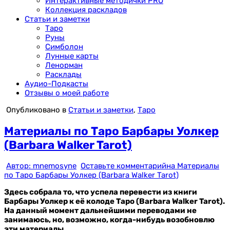
Интерактивные методички PRO
Коллекция раскладов
Статьи и заметки
Таро
Руны
Симболон
Лунные карты
Ленорман
Расклады
Аудио-Подкасты
Отзывы о моей работе
Опубликовано в
Статьи и заметки
,
Таро
Материалы по Таро Барбары Уолкер
(Barbara Walker Tarot)
Автор:
mnemosyne
Оставьте комментарий
на Материалы
по Таро Барбары Уолкер (Barbara Walker Tarot)
Здесь собрала то, что успела перевести из книги
Барбары Уолкер к её колоде Таро (Barbara Walker Tarot).
На данный момент дальнейшими переводами не
занимаюсь, но, возможно, когда-нибудь возобновлю
эти материалы.