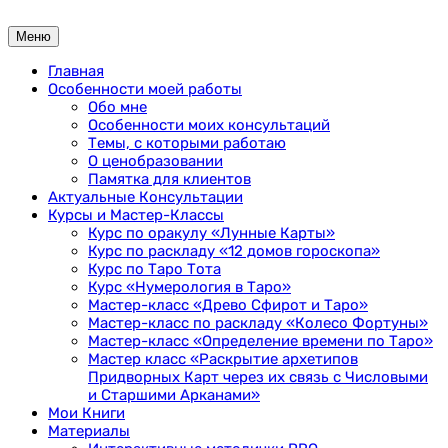
Перейти
к
Меню
содержимому
Главная
Особенности моей работы
Обо мне
Особенности моих консультаций
Темы, с которыми работаю
О ценобразовании
Памятка для клиентов
Актуальные Консультации
Курсы и Мастер-Классы
Курс по оракулу «Лунные Карты»
Курс по раскладу «12 домов гороскопа»
Курс по Таро Тота
Курс «Нумерология в Таро»
Мастер-класс «Древо Сфирот и Таро»
Мастер-класс по раскладу «Колесо Фортуны»
Мастер-класс «Определение времени по Таро»
Мастер класс «Раскрытие архетипов
Придворных Карт через их связь с Числовыми
и Старшими Арканами»
Мои Книги
Материалы