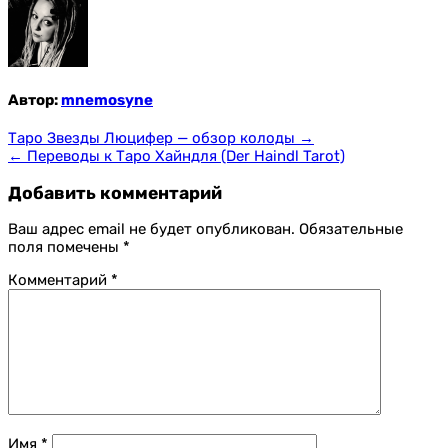
Автор:
mnemosyne
Навигация
Таро Звезды Люцифер — обзор колоды →
← Переводы к Таро Хайндля (Der Haindl Tarot)
по
записям
Добавить комментарий
Ваш адрес email не будет опубликован.
Обязательные
поля помечены
*
Комментарий
*
Имя
*