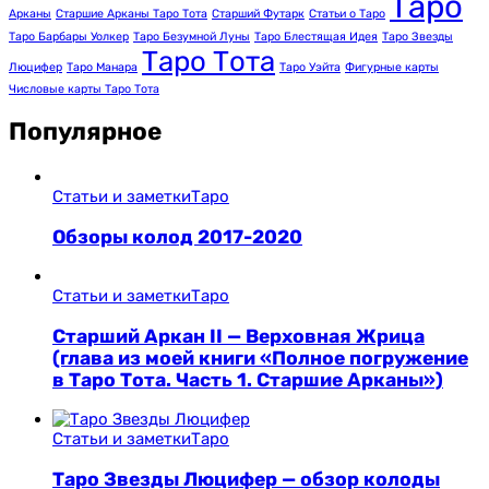
Таро
Арканы
Старшие Арканы Таро Тота
Старший Футарк
Статьи о Таро
Таро Барбары Уолкер
Таро Безумной Луны
Таро Блестящая Идея
Таро Звезды
Таро Тота
Люцифер
Таро Манара
Таро Уэйта
Фигурные карты
Числовые карты Таро Тота
Популярное
Статьи и заметки
Таро
Обзоры колод 2017-2020
Статьи и заметки
Таро
Старший Аркан II — Верховная Жрица
(глава из моей книги «Полное погружение
в Таро Тота. Часть 1. Старшие Арканы»)
Статьи и заметки
Таро
Таро Звезды Люцифер — обзор колоды