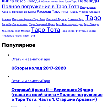
книга
Переводы
Обзор Колоды
Обзоры колод
Ошо Дзен Таро
Полное погружение в Таро Тота
Придворные
Расклад Таро
Арканы
Придворные Карты
Руны
Рыцарь Жезлов
Старшие
Таро
Арканы
Старшие Арканы Таро Тота
Старший Футарк
Статьи о Таро
Таро Барбары Уолкер
Таро Безумной Луны
Таро Блестящая Идея
Таро Звезды
Таро Тота
Люцифер
Таро Манара
Таро Уэйта
Фигурные карты
Числовые карты Таро Тота
Популярное
Статьи и заметки
Таро
Обзоры колод 2017-2020
Статьи и заметки
Таро
Старший Аркан II — Верховная Жрица
(глава из моей книги «Полное погружение
в Таро Тота. Часть 1. Старшие Арканы»)