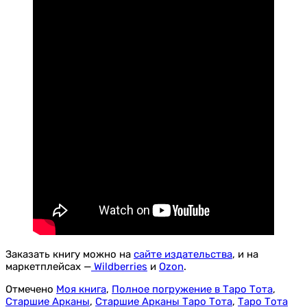
Заказать книгу можно на
сайте издательства
, и на
маркетплейсах —
Wildberries
и
Ozon
.
Отмечено
Моя книга
,
Полное погружение в Таро Тота
,
Старшие Арканы
,
Старшие Арканы Таро Тота
,
Таро Тота