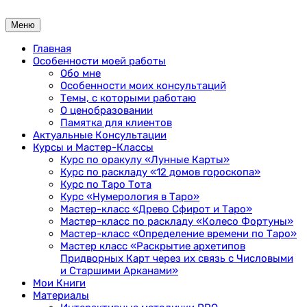
Перейти
к
Меню
содержимому
Главная
Особенности моей работы
Обо мне
Особенности моих консультаций
Темы, с которыми работаю
О ценобразовании
Памятка для клиентов
Актуальные Консультации
Курсы и Мастер-Классы
Курс по оракулу «Лунные Карты»
Курс по раскладу «12 домов гороскопа»
Курс по Таро Тота
Курс «Нумерология в Таро»
Мастер-класс «Древо Сфирот и Таро»
Мастер-класс по раскладу «Колесо Фортуны»
Мастер-класс «Определение времени по Таро»
Мастер класс «Раскрытие архетипов
Придворных Карт через их связь с Числовыми
и Старшими Арканами»
Мои Книги
Материалы