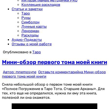
Интерактивные методички PRO
Коллекция раскладов
Статьи и заметки
Таро
Руны
Симболон
Лунные карты
Ленорман
Расклады
Аудио-Подкасты
Отзывы о моей работе
Опубликовано в
Таро
Мини-обзор первого тома моей книги
Автор:
mnemosyne
Оставьте комментарий
на Мини-обзор
первого тома моей книги
Сняла небольшой обзор о первом томе моей книги
«Полное Погружение в Таро Тота. Старшие Арканы». Для
тех, кто еще не определился, нужна ли ему эта книга,
полезной ли она окажется.