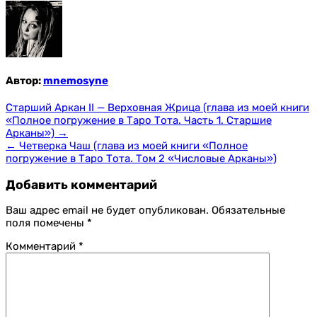
Автор:
mnemosyne
Навигация
Старший Аркан II — Верховная Жрица (глава из моей книги
«Полное погружение в Таро Тота. Часть 1. Старшие
по
Арканы») →
записям
← Четверка Чаш (глава из моей книги «Полное
погружение в Таро Тота. Том 2 «Числовые Арканы»)
Добавить комментарий
Ваш адрес email не будет опубликован.
Обязательные
поля помечены
*
Комментарий
*