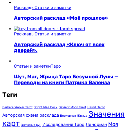
Расклады
Статьи и заметки
Авторский расклад «Моё прошлое»
Расклады
Статьи и заметки
Авторский расклад «Ключ от всех
дверей».
Статьи и заметки
Таро
Шут, Маг, Жрица Таро Безумной Луны —
Переводы из книги Патрика Валенза
Теги
Barbara Walker Tarot
Bright Idea Deck
Deviant Moon Tarot
Haindl Tarot
Значения
Авторская схема расклада
Верховная Жрица
карт
Моя
Исследования Таро
Ленорман
Значения рун